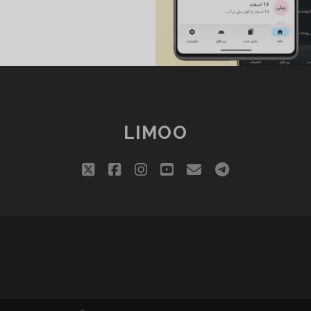
ن
افز
وا
ی
حرف
ا
LIMOO
twitter
facebook
instagram
youtube
email
telegram