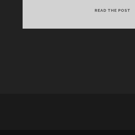
رم
READ THE POST
ار
ژه
اب
ه
ی