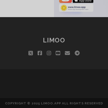
ن
افز
ن
LIMOO
twitter
facebook
instagram
youtube
email
telegram
COPYRIGHT © 2025 LIMOO.APP ALL RIGHTS RESERVED