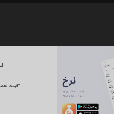
نر
“قیمت لحظه ای ارز، طلا و سکه و ارز دیجیتال”