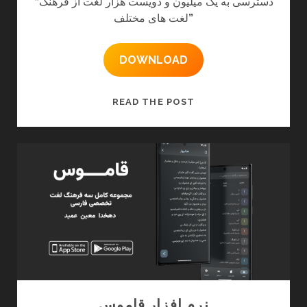
دسترسی به یک میلیون و دویست هزار لغت از فرهنگ
“
”
لغت های مختلف
DOWNLOAD
نرم
READ THE POST
افزار
واژه
یاب
حرفه
ای
نرم افزار قاموس