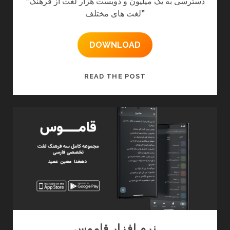
دسترسی به یک میلیون و دویست هزار لغت از فرهنگ
“
”
لغت های مختلف
DOWNLOAD
نرم
READ THE POST
افزار
واژه
یاب
حرفه
ای
نرم افزار قاموس