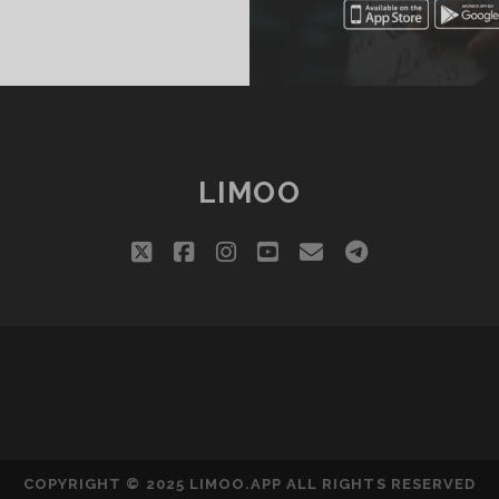
ن
افز
آشپز
آسا
LIMOO
twitter
facebook
instagram
youtube
email
telegram
COPYRIGHT © 2025 LIMOO.APP ALL RIGHTS RESERVED