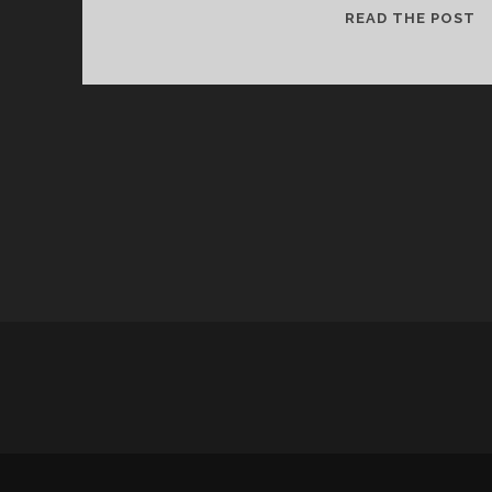
رم
READ THE POST
ار
ی
ن